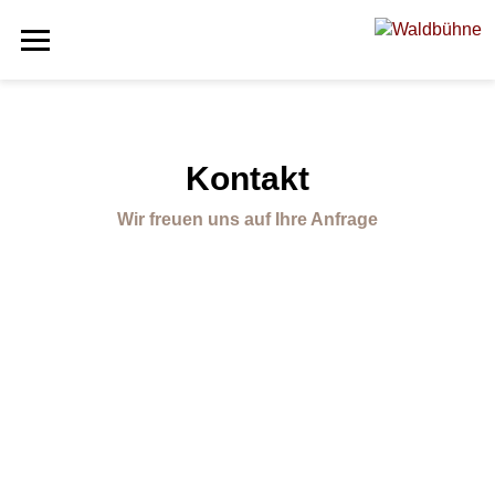
Kontakt
Wir freuen uns auf Ihre Anfrage
Wir stehen Ihnen für Anfragen gerne zur Verfügung. Bitte
beachten Sie, dass bei
Fragen zu Eintrittskarten
ausschließlich das
Team vom Vorverkauf
Auskunft geben
kann.
Hier erfahren Sie mehr