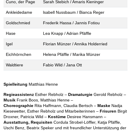
Cuno, der Page
Sarah Stebich / Amaris Kieninger
Ankleidedame
lsabell Nussbaum / Bianca Reger
Goldschmied
Frederik Hassa / Jannis Fotiou
Hase
Lea Knapp / Adrian Pfäffle
Igel
Florian Münzer / Annika Holderried
Eichhörnchen
Helena Pfäffle / Marika Münzer
Waldtiere
Fabio Wild / Jana Ott
Spielleitung
Matthias Henne
Regieassistenz
Esther Rebholz –
Dramaturgie
Gerold Rebholz –
Musik
Frank Boos, Matthias Henne –
Choreographie
Rita Haffmann, Claudia Bertsch –
Maske
Nadja
Kiesewetter, Esther Rebholz und Mitarbeiterinnen –
Frisuren
Birgit
Droxner, Patricia Wild –
Kostüme
Desiree Hansmann –
Ausstattung, Requisiten
Cordula Strobel-Löffler, Katja Pfäffle,
Uschi Benz, Beatrix Speker und mit freundlicher Unterstützung der