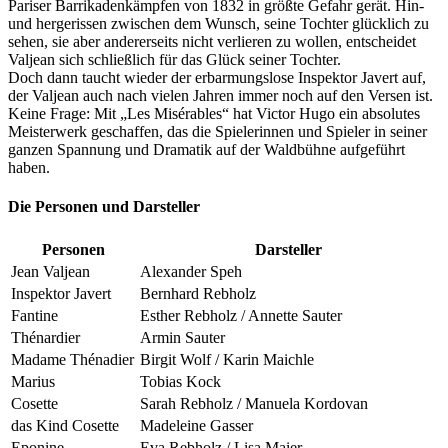
Pariser Barrikadenkämpfen von 1832 in größte Gefahr gerät. Hin-
und hergerissen zwischen dem Wunsch, seine Tochter glücklich zu
sehen, sie aber andererseits nicht verlieren zu wollen, entscheidet
Valjean sich schließlich für das Glück seiner Tochter.
Doch dann taucht wieder der erbarmungslose Inspektor Javert auf,
der Valjean auch nach vielen Jahren immer noch auf den Versen ist.
Keine Frage: Mit „Les Misérables“ hat Victor Hugo ein absolutes
Meisterwerk geschaffen, das die Spielerinnen und Spieler in seiner
ganzen Spannung und Dramatik auf der Waldbühne aufgeführt
haben.
Die Personen und Darsteller
Personen
Darsteller
Jean Valjean
Alexander Speh
Inspektor Javert
Bernhard Rebholz
Fantine
Esther Rebholz / Annette Sauter
Thénardier
Armin Sauter
Madame Thénadier
Birgit Wolf / Karin Maichle
Marius
Tobias Kock
Cosette
Sarah Rebholz / Manuela Kordovan
das Kind Cosette
Madeleine Gasser
Eponine
Eva Rebholz / Lisa Maier