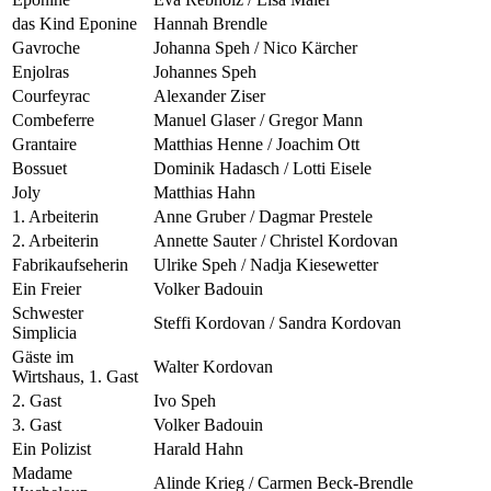
das Kind Eponine
Hannah Brendle
Gavroche
Johanna Speh / Nico Kärcher
Enjolras
Johannes Speh
Courfeyrac
Alexander Ziser
Combeferre
Manuel Glaser / Gregor Mann
Grantaire
Matthias Henne / Joachim Ott
Bossuet
Dominik Hadasch / Lotti Eisele
Joly
Matthias Hahn
1. Arbeiterin
Anne Gruber / Dagmar Prestele
2. Arbeiterin
Annette Sauter / Christel Kordovan
Fabrikaufseherin
Ulrike Speh / Nadja Kiesewetter
Ein Freier
Volker Badouin
Schwester
Steffi Kordovan / Sandra Kordovan
Simplicia
Gäste im
Walter Kordovan
Wirtshaus, 1. Gast
2. Gast
Ivo Speh
3. Gast
Volker Badouin
Ein Polizist
Harald Hahn
Madame
Alinde Krieg / Carmen Beck-Brendle