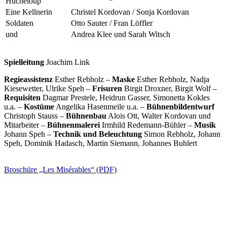
Hucheloup
Eine Kellnerin
Christel Kordovan / Sonja Kordovan
Soldaten
Otto Sauter / Fran Löffler
und
Andrea Klee und Sarah Witsch
Spielleitung
Joachim Link
Regieassistenz
Esther Rebholz –
Maske
Esther Rebholz, Nadja
Kiesewetter, Ulrike Speh –
Frisuren
Birgit Droxner, Birgit Wolf –
Requisiten
Dagmar Prestele, Heidrun Gasser, Simonetta Kokles
u.a. –
Kostüme
Angelika Hasenmeile u.a. –
Bühnenbildentwurf
Christoph Stauss –
Bühnenbau
Alois Ott, Walter Kordovan und
Mitarbeiter –
Bühnenmalerei
Irmhild Redemann-Bühler –
Musik
Johann Speh –
Technik und Beleuchtung
Simon Rebholz, Johann
Speh, Dominik Hadasch, Martin Siemann, Johannes Buhlert
Broschüre „Les Misérables“ (PDF)