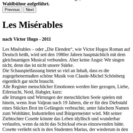
Waldbühne aufgeführt.
Previous
Next
Les Misérables
nach Victor Hugo - 2011
Les Misérables – oder „Die Elenden“, wie Victor Hugos Roman auf
Deutsch heißt, wird seit den 1980er Jahren hauptsächlich mit dem
gleichnamigen Musical verbunden. Aber keine Angst: Wir singen
nicht, denn das ist nicht unsere Stärke.
Die Schauspielfassung bietet so viel an Inhalt, dass es die
zugegebenermaßen schöne Musik von Claude-Michel Schönberg
eigentlich gar nicht braucht.
Alle Register menschlicher Emotionen werden hier gezogen, Liebe,
Eifersucht, Neid, Habgier, kurz:
alle Irrungen und Wirrungen der menschlichen Seele spielen mit
hinein, wenn Jean Valjean nach 19 Jahren, die er für den Diebstahl
eines Stückes Brot im Gefängnis verbrachte, unter falschem Namen
zum Wohltäter, Industriellen und Bürgermeister wird. Mit seiner
Ziehtochter Cosette könnte das Leben idyllisch und wunderbar
verlaufen, wenn da nicht das Schicksal etwas einzuwenden hätte.
Cosette verliebt sich in den Studenten Marius, der wiederum in den