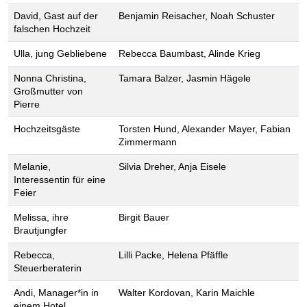
David, Gast auf der
Benjamin Reisacher, Noah Schuster
falschen Hochzeit
Ulla, jung Gebliebene
Rebecca Baumbast, Alinde Krieg
Nonna Christina,
Tamara Balzer, Jasmin Hägele
Großmutter von
Pierre
Hochzeitsgäste
Torsten Hund, Alexander Mayer, Fabian
Zimmermann
Melanie,
Silvia Dreher, Anja Eisele
Interessentin für eine
Feier
Melissa, ihre
Birgit Bauer
Brautjungfer
Rebecca,
Lilli Packe, Helena Pfäffle
Steuerberaterin
Andi, Manager*in in
Walter Kordovan, Karin Maichle
einem Hotel