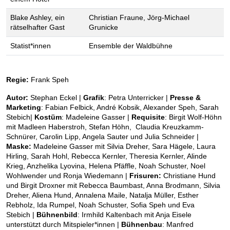
Blake Ashley, ein
Christian Fraune, Jörg-Michael
rätselhafter Gast
Grunicke
Statist*innen
Ensemble der Waldbühne
Regie:
Frank Speh
Autor:
Stephan Eckel |
Grafik
: Petra Unterricker |
Presse &
Marketing
: Fabian Felbick, André Kobsik, Alexander Speh, Sarah
Stebich|
Kostüm
: Madeleine Gasser |
Requisite
: Birgit Wolf-Höhn
mit Madleen Haberstroh, Stefan Höhn,
Claudia Kreuzkamm-
Schnürer, Carolin Lipp, Angela Sauter und Julia Schneider |
Maske:
Madeleine Gasser mit Silvia Dreher, Sara Hägele, Laura
Hirling, Sarah Hohl, Rebecca Kernler, Theresia Kernler, Alinde
Krieg, Anzhelika Lyovina, Helena Pfäffle, Noah Schuster, Noel
Wohlwender und Ronja Wiedemann |
Frisuren:
Christiane Hund
und Birgit Droxner mit Rebecca Baumbast, Anna Brodmann, Silvia
Dreher, Aliena Hund, Annalena Maile, Natalja Müller, Esther
Rebholz, Ida Rumpel, Noah Schuster, Sofia Speh und Eva
Stebich |
Bühnenbild
: Irmhild Kaltenbach mit Anja Eisele
unterstützt durch Mitspieler*innen |
Bühnenbau
: Manfred