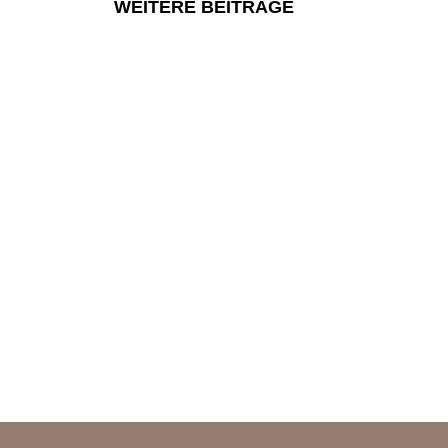
WEITERE BEITRÄGE
29. Juni 2026
Verkleid
„Das kle
Aktion der Ju
So. 26. Juli 
MEHR ERF